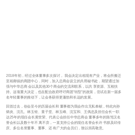
2018年初，经过全体董事多次探讨， 我会决定出租现有产业，将会所搬迁
至裕廊镇的商团中心，同时，加入总商会设立的共用秘书处，期望通过加
强与中华总商 会以及其他30个商会的交流和联系，以共 享资源、互相扶
持。这项重大决定，也在配合政府呼吁商团“转型”的政策，尝试在新一届多
名年轻董事的推动下，让会务获得更蓬勃和长远的发展。
回首过去，创会至今的历届会长和 董事都为我会作出无私奉献，特此向孙
炳炎、沈孔、林玉铨、童子坚、林玉峰、沈宝和、王傌忠及担任会长一职
达25年的现任会长黄世荣、代表公会担任中华总商会 董事多年的陈笃汉名
誉会长以及数十年不 离不弃，一直支持公会的现任名誉会长许 书朕及邱传
庆、多位名誉董事、董事、还 有广大的会员们，致以崇高敬意。