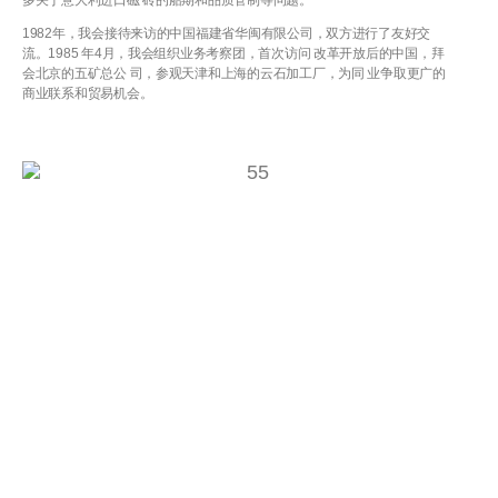
多关于意大利进口磁 砖的船期和品质管制等问题。
1982年，我会接待来访的中国福建省华闽有限公司，双方进行了友好交
流。1985 年4月，我会组织业务考察团，首次访问 改革开放后的中国，拜
会北京的五矿总公 司，参观天津和上海的云石加工厂，为同 业争取更广的
商业联系和贸易机会。