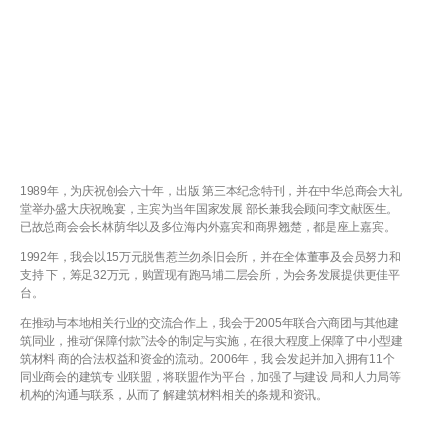
1989年，为庆祝创会六十年，出版 第三本纪念特刊，并在中华总商会大礼
堂举办盛大庆祝晚宴，主宾为当年国家发展 部长兼我会顾问李文献医生。
已故总商会会长林荫华以及多位海内外嘉宾和商界翘楚，都是座上嘉宾。
1992年，我会以15万元脱售惹兰勿杀旧会所，并在全体董事及会员努力和
支持 下，筹足32万元，购置现有跑马埔二层会所，为会务发展提供更佳平
台。
在推动与本地相关行业的交流合作上，我会于2005年联合六商团与其他建
筑同业，推动“保障付款”法令的制定与实施，在很大程度上保障了中小型建
筑材料 商的合法权益和资金的流动。2006年，我 会发起并加入拥有11个
同业商会的建筑专 业联盟，将联盟作为平台，加强了与建设 局和人力局等
机构的沟通与联系，从而了 解建筑材料相关的条规和资讯。