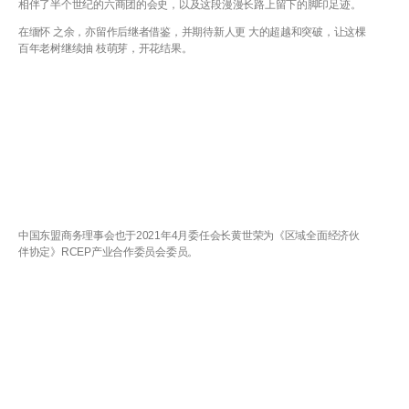
相伴了半个世纪的六商团的会史，以及这段漫漫长路上留下的脚印足迹。
在缅怀 之余，亦留作后继者借鉴，并期待新人更 大的超越和突破，让这棵
百年老树继续抽 枝萌芽，开花结果。
中国东盟商务理事会也于2021年4月委任会长黄世荣为《区域全面经济伙
伴协定》RCEP产业合作委员会委员。