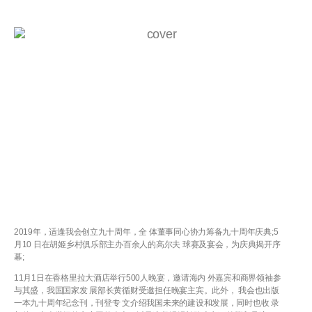
2019年，适逢我会创立九十周年，全 体董事同心协力筹备九十周年庆典;5
月10 日在胡姬乡村俱乐部主办百余人的高尔夫 球赛及宴会，为庆典揭开序
幕;
11月1日在香格里拉大酒店举行500人晚宴，邀请海内 外嘉宾和商界领袖参
与其盛，我国国家发 展部长黄循财受邀担任晚宴主宾。此外， 我会也出版
一本九十周年纪念刊，刊登专 文介绍我国未来的建设和发展，同时也收 录