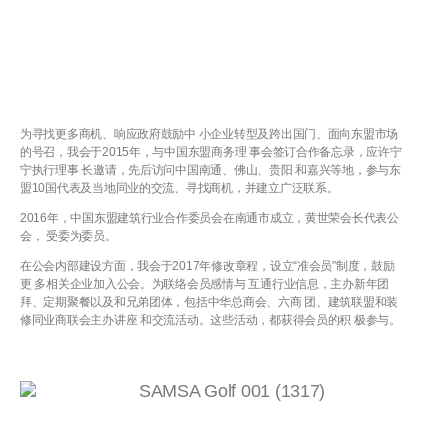
为寻找更多商机、响应政府鼓励中 小企业转型及跨出国门、面向东盟市场
的号召，我会于2015年，与中国东盟商务理 事会签订合作备忘录，应许宁
宁执行理事 长邀请，先后访问中国南通、佛山、贵阳 和嘉兴等地，参与东
盟10国代表及当地同业的交流、寻找商机，并建立广泛联系。
2016年，中国东盟建筑行业合作委员会在南通市成立，黄世荣会长代表公
会， 受委为委员。
在公会内部建设方面，我会于2017年修改章程，设立“准会员”制度，鼓励
更 多相关企业加入公会。为联络会员感情与 互通行业信息，主办新年团
拜、定期聚餐以及和兄弟团体，包括中华总商会、六商 团、建筑联盟和装
修同业商联会主办讲座 和交流活动。这些活动，都获得会员的积 极参与。