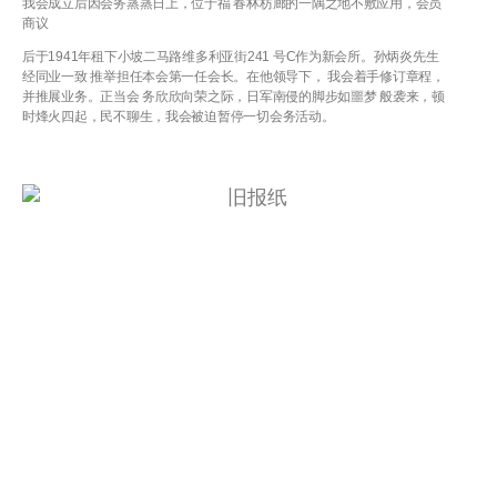
我会成立后因会务蒸蒸日上，位于福 春林枋廊的一隅之地不敷应用，会员
商议
后于1941年租下小坡二马路维多利亚街241 号C作为新会所。孙炳炎先生
经同业一致 推举担任本会第一任会长。在他领导下， 我会着手修订章程，
并推展业务。正当会 务欣欣向荣之际，日军南侵的脚步如噩梦 般袭来，顿
时烽火四起，民不聊生，我会被迫暂停一切会务活动。