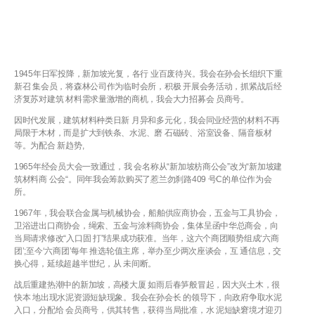
1945年日军投降，新加坡光复，各行 业百废待兴。我会在孙会长组织下重
新召 集会员，将森林公司作为临时会所，积极 开展会务活动，抓紧战后经
济复苏对建筑 材料需求量激增的商机，我会大力招募会 员商号。
因时代发展，建筑材料种类日新 月异和多元化，我会同业经营的材料不再
局限于木材，而是扩大到铁条、水泥、磨 石磁砖、浴室设备、隔音板材
等。为配合 新趋势,
1965年经会员大会一致通过，我 会名称从“新加坡枋商公会”改为“新加坡建
筑材料商 公会“。同年我会筹款购买了惹兰勿刹路409 号C的单位作为会
所。
1967年，我会联合金属与机械协会，船舶供应商协会，五金与工具协会，
卫浴进出口商协会，绳索、五金与涂料商协会，集体呈函中华总商会，向
当局请求修改“入口固 打”结果成功获准。当年，这六个商团顺势组成‘六商
团’;至今‘六商团’每年 推选轮值主席，举办至少两次座谈会，互 通信息，交
换心得，延续超越半世纪，从 未间断。
战后重建热潮中的新加坡，高楼大厦 如雨后春笋般冒起，因大兴土木，很
快本 地出现水泥资源短缺现象。我会在孙会长 的领导下，向政府争取水泥
入口，分配给 会员商号，供其转售，获得当局批准，水 泥短缺窘境才迎刃