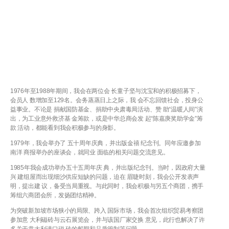
1976年至1988年期间，我会在两位会 长童子坚与沈宝和的积极招募下，
会员人 数增加至129名。会务蒸蒸日上之际，我 会不忘回馈社会，投身公
益事业。不论是 捐献国防基金、捐助中央肃毒局活动、赞 助“温暖人间”演
出，为工业意外救济基 金筹款，或是中华总商会发 起“陈嘉庚奖助学金”筹
款 活动，都能看到我会积极参与的身影。
1979年，我会举办了 五十周年庆典，并出版金禧 纪念刊。同年应邀参加
南洋 商报举办的座谈会，就同业 面临的相关问题交流意见。
1985年我会成功举办五十五周年庆 典，并出版纪念刊。当时，因政府大量
兴 建组屋而出现细沙供应短缺的问题，迫在 眉睫时刻，我会公开发表声
明，提出建 议，备受当局重视。与此同时，我会积极与另五个商团，携手
筹组六商团会所，发扬团结精神。
为突破新加坡市场狭小的局限、跨入 国际市场，我会首次组织贸易考察团
参加意 大利磁砖与云石展览会，并与该国厂家交换 意见，此行也解决了许