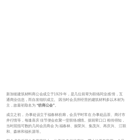
新加坡建筑材料商公会成立于1929 年，是几位前辈为联络同业感 情，互
通商业信息，而自发组织成立。 因当时会员所经营的建筑材料多以木材为
主，故最初取名为
“枋商公会”
。
成立之初， 办事处设立于福春林枋廊，会员平时常在 办事处品茶、商讨市
井行情等，每逢喜庆 佳节便会欢聚一堂联络感情。据前辈口口 相传得知，
当时屈指可数的几间会员商会 为:福春林、振荣兴、集茂兴、再庆兴、 江联
和、森林和福长源等。