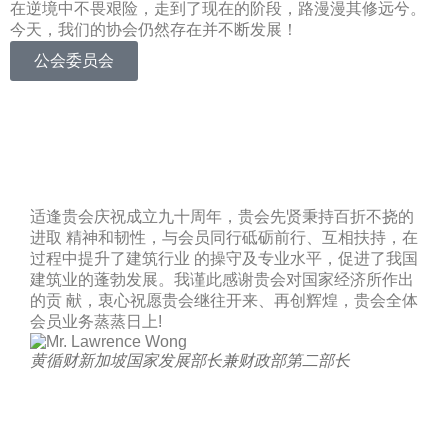
在逆境中不畏艰险，走到了现在的阶段，路漫漫其修远兮。
今天，我们的协会仍然存在并不断发展！
公会委员会
适逢贵会庆祝成立九十周年，贵会先贤秉持百折不挠的
九
进取 精神和韧性，与会员同行砥砺前行、互相扶持，在
宗
过程中提升了建筑行业 的操守及专业水平，促进了我国
息
建筑业的蓬勃发展。我谨此感谢贵会对国家经济所作出
广
的贡 献，衷心祝愿贵会继往开来、再创辉煌，贵会全体
创
会员业务蒸蒸日上!
少
越新
黄循财
新加坡国家发展部长兼财政部第二部长
黄